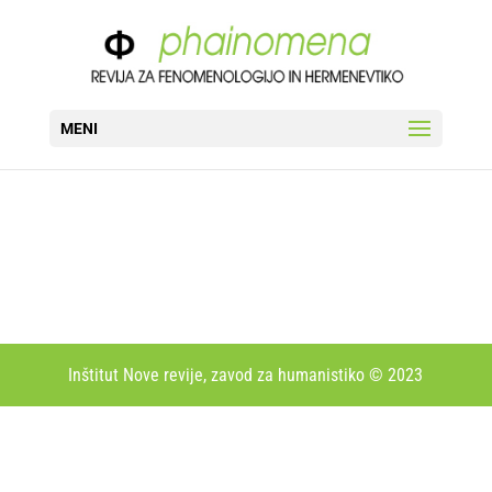
MENI
Inštitut Nove revije, zavod za humanistiko © 2023